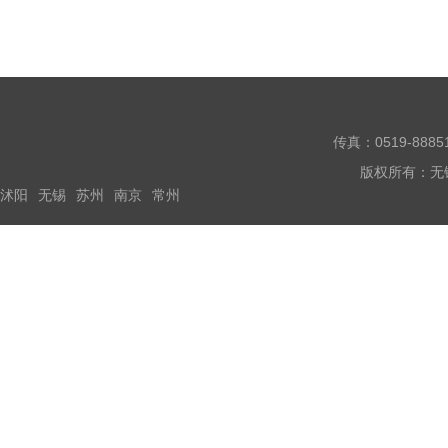
一般为4万元kg下面，
传真：0519-888
版权所有：无
沭阳
无锡
苏州
南京
常州