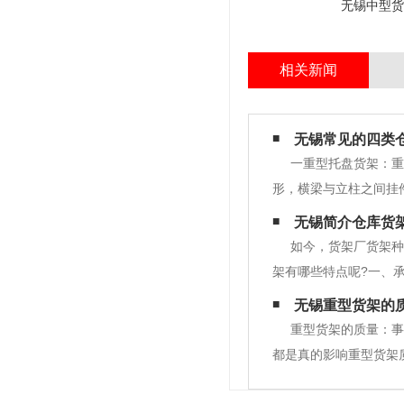
无锡中型货
相关新闻
无锡常见的四类
一重型托盘货架：重
形，横梁与立柱之间挂
洗、磷化静电喷涂等工
无锡简介仓库货
资成本很高，回收成本
如今，货架厂货架种
架有哪些特点呢?一、
差，都跟货架的质量有
无锡重型货架的
量也决定了货架可以存
重型货架的质量：事
都是真的影响重型货架
广泛应用于高层仓库和